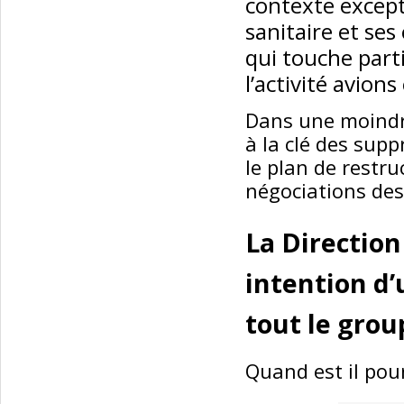
contexte except
sanitaire et se
qui touche part
l’activité avio
Dans une moindre
à la clé des sup
le plan de restru
négociations des
La Directio
intention d’
tout le grou
Quand est il pou