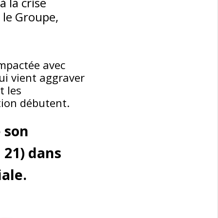
 la crise
 le Groupe,
impactée avec
ui vient aggraver
t les
tion débutent.
 son
n 21) dans
ale.