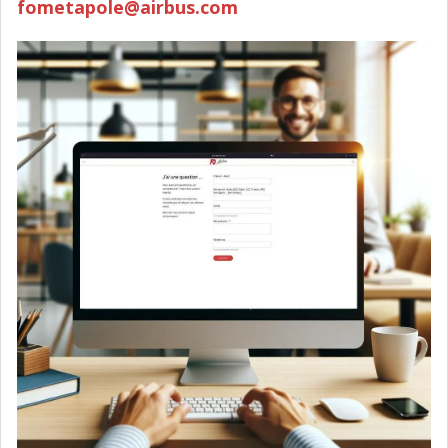
fometapole@airbus.com