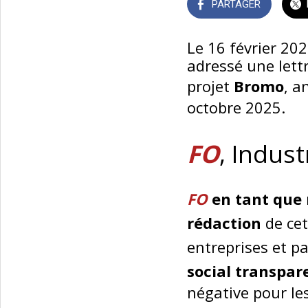
PARTAGER
Le 16 février 20
adressé une lett
projet
Bromo
, a
octobre 2025.
FO
, Indust
FO
en tant que 
rédaction
de cet
entreprises et p
social transpar
négative pour le