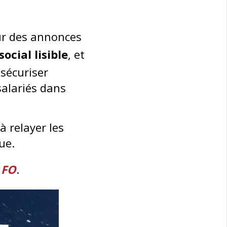
sur des annonces
social lisible
, et
 sécuriser
 salariés dans
à relayer les
ue.
s
FO
.