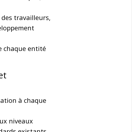
des travailleurs,
éveloppement
e chaque entité
et
tation à chaque
aux niveaux
dards existants.