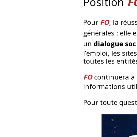
Position
F
Pour
FO
, la réu
générales : elle 
un
dialogue soc
l’emploi, les sit
toutes les entit
FO
continuera à p
informations uti
Pour toute quest