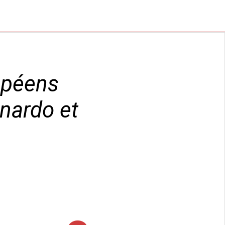
opéens
onardo et