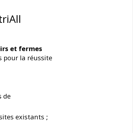
riAll
rs et fermes
s pour la réussite
s de
ites existants ;