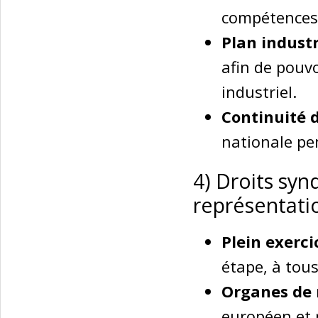
compétences 
Plan indust
afin de pouvo
industriel.
Continuité 
nationale pe
4) Droits syn
représentatio
Plein exerci
étape, à tou
Organes de 
européen et n