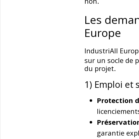
non.
Les demand
Europe
IndustriAll Eur
sur un socle de p
du projet.
1) Emploi et s
Protection d
licenciements
Préservation
garantie expl