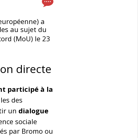
 européenne) a
les au sujet du
cord (MoU) le 23
ion directe
t participé à la
ales des
tir un
dialogue
ence sociale
rnés par Bromo ou