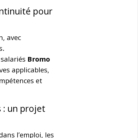
ontinuité pour
n, avec
s.
 salariés
Bromo
ves applicables,
compétences et
: un projet
ans l’emploi, les