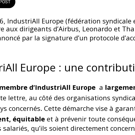
POST
26, IndustriAll Europe (fédération syndicale
re aux dirigeants d’Airbus, Leonardo et Tha
nnoncé par la signature d’un protocole d’ac
riAll Europe : une contribut
membre d’IndustriAll Europe
a
largemen
te lettre, au côté des organisations syndic
ays concernés. Cette démarche vise à garan
ent, équitable
et à prévenir toute conséqu
s salariés, qu’ils soient directement conce