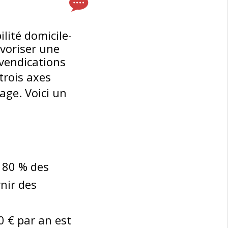
lité domicile-
avoriser une
evendications
trois axes
age. Voici un
 80 % des
nir des
 € par an est