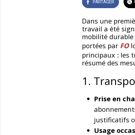
PARTAGER
Dans une premièr
travail a été si
mobilité durable 
portées par
FO
l
principaux : les 
résumé des mesu
1. Transp
Prise en ch
abonnements 
justificatifs 
Usage occas