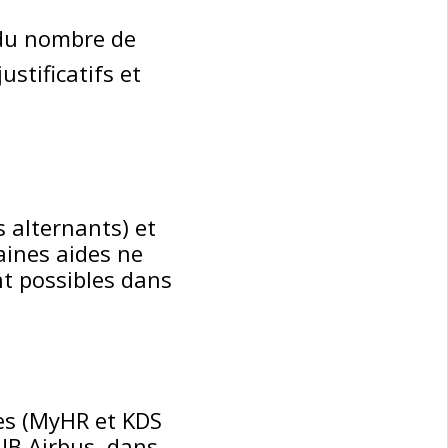
 du nombre de
ustificatifs et
 alternants) et
taines aides ne
t possibles dans
nes (MyHR et KDS
HUB Airbus, dans