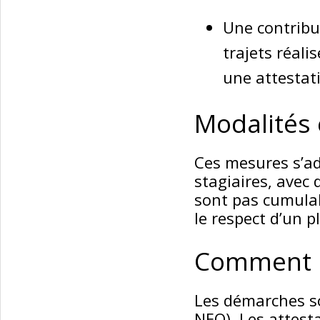
Une contribu
trajets réali
une attestat
Modalités 
Ces mesures s’ad
stagiaires, avec 
sont pas cumulab
le respect d’un p
Comment bé
Les démarches so
NEO). Les attest