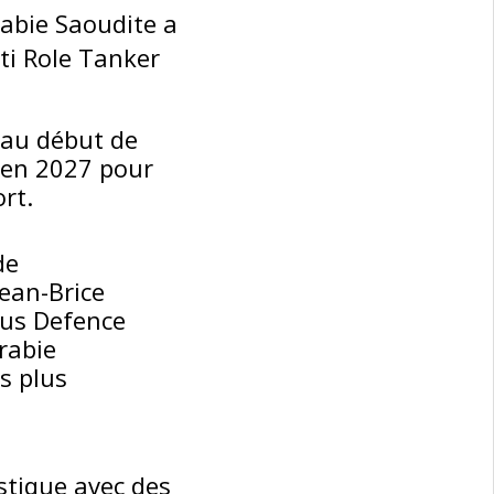
abie Saoudite a
i Role Tanker
 au début de
F en 2027 pour
rt.
de
Jean-Brice
bus Defence
Arabie
s plus
stique avec des