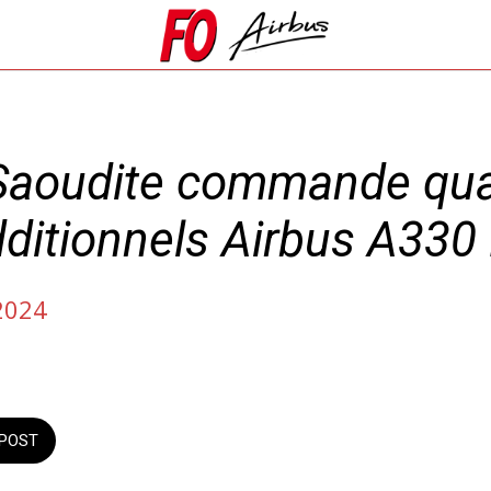
 Saoudite commande qua
dditionnels Airbus A33
2024
POST