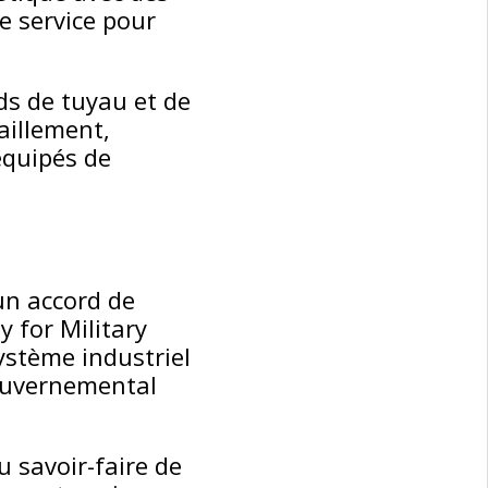
e service pour
ds de tuyau et de
aillement,
équipés de
un accord de
y for Military
ystème industriel
ouvernemental
u savoir-faire de