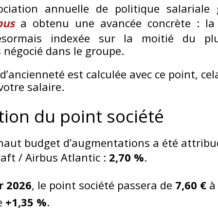
ciation annuelle de politique salariale 
bus
a obtenu une avancée concrète : la 
ésormais indexée sur la moitié du p
 négocié dans le groupe.
’ancienneté est calculée avec ce point, cel
otre salaire.
ion du point société
 haut budget d’augmentations a été attribu
ft / Airbus Atlantic :
2,70 %
.
r 2026
, le point société passera de
7,60 €
e
+1,35 %
.