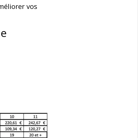
méliorer vos
ée