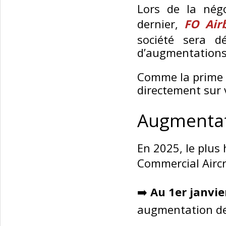
Lors de la négo
dernier,
FO Air
société sera d
d’augmentations
Comme la prime d
directement sur v
Augmentat
En 2025, le plus
Commercial Aircra
➡️
Au 1er janvie
augmentation d