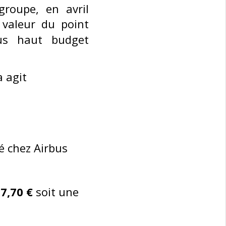
groupe, en avril
valeur du point
lus haut budget
a agit
é chez Airbus
à
7,70 €
soit une