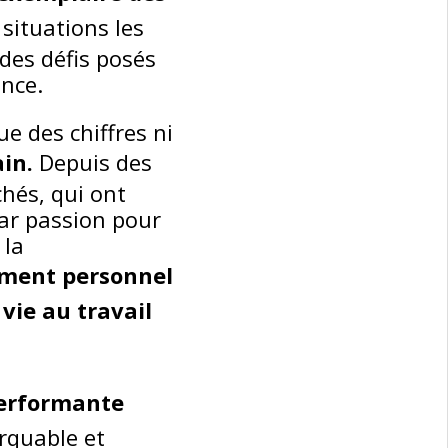
situations les
 des défis posés
ance.
ue des chiffres ni
in.
Depuis des
hés, qui ont
Par passion pour
 la
sement personnel
vie au travail
performante
rquable et