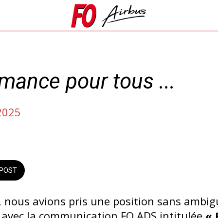
mance pour tous ...
2025
POST
 nous avions pris une position sans ambigu
, avec la communication FO ADS intitulée
« 