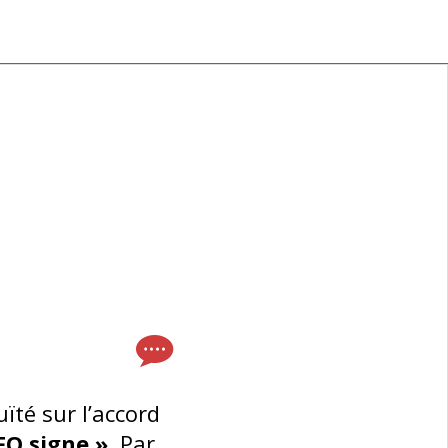
ïté sur l’accord
FO signe »
. Par